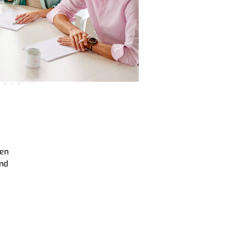
len
und