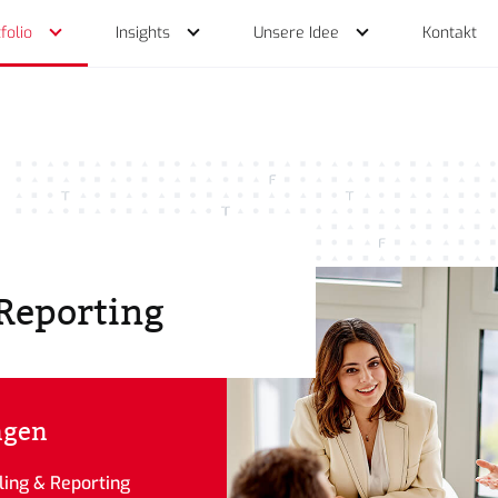
folio
Insights
Unsere Idee
Kontakt
ungsportfolio
n
 Reporting
ance
wir machen
ngen
lling & Reporting
tz