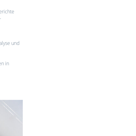
erichte
r
alyse und
en in