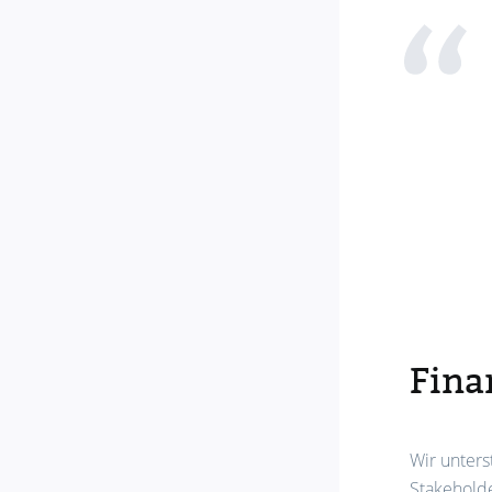
Fina
Wir unters
Stakeholde