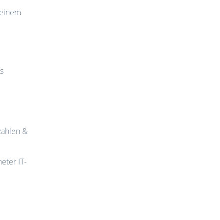
 einem
s
zahlen &
eter IT-