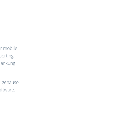
er mobile
porting
hlankung
e genauso
Software.