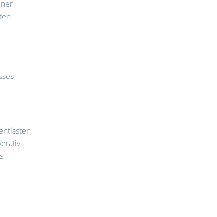
iner
kten
sses
entlasten
erativ
ms