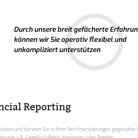
Durch unsere breit gefächerte Erfahru
können wir Sie operativ flexibel und
unkompliziert unterstützen
ncial Reporting
tützen und beraten Sie in Ihrer Berichterstattungen gegenüber 
rn wie z.B. Gesellschaftern, Investoren oder Banken.