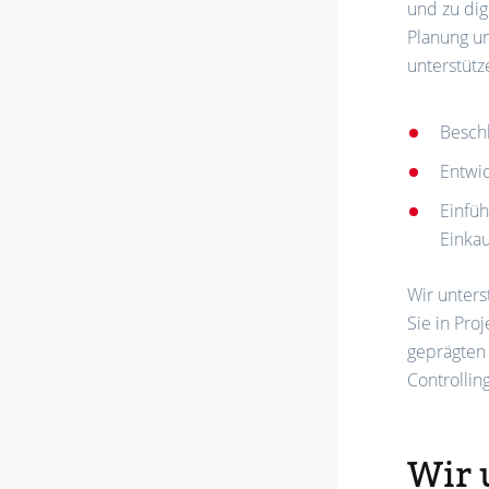
und zu dig
Planung un
unterstütz
Besch
Entwi
Einfüh
Einka
Wir unters
Sie in Pro
geprägten 
Controlling
Wir 