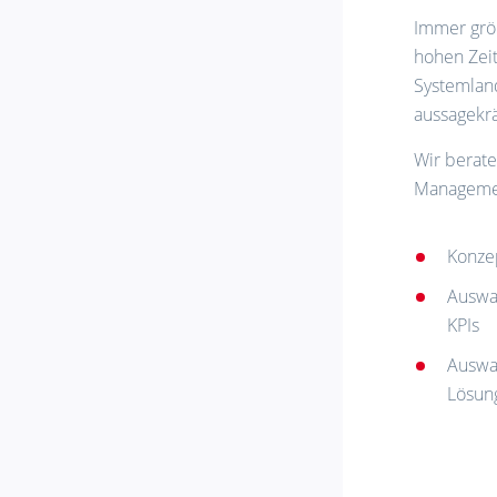
Immer grö
hohen Zei
Systemlan
aussagekr
Wir berate
Managemen
Konze
Auswa
KPIs
Auswah
Lösun