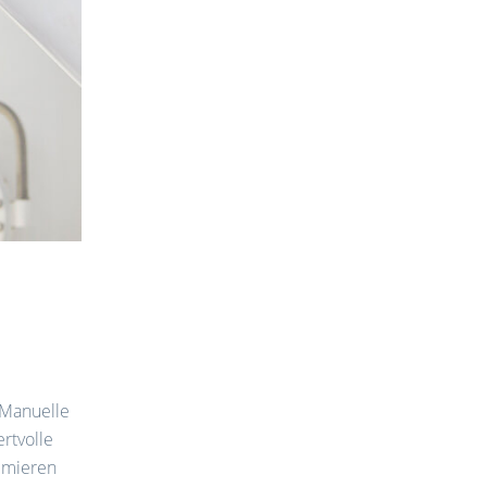
 Manuelle
rtvolle
timieren